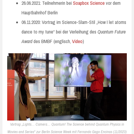
26.06.2021: Teilnehmerin bei
Soapbox Science
vor dem
Hauptbahnhof Berlin
06.11.2020: Vortrag im Science-Slam-Stil „How I let atoms
dance to my tune“ bei der Verleihung des
Quantum Future
Award
des BMBF (englisch,
Video
)
Vortrag „Lights… Camera… Quantum! The Science behind Quantum Physics in
Movies and Series“ zur Berlin Science Week mit Fernando Gago Encinas (11/2023)