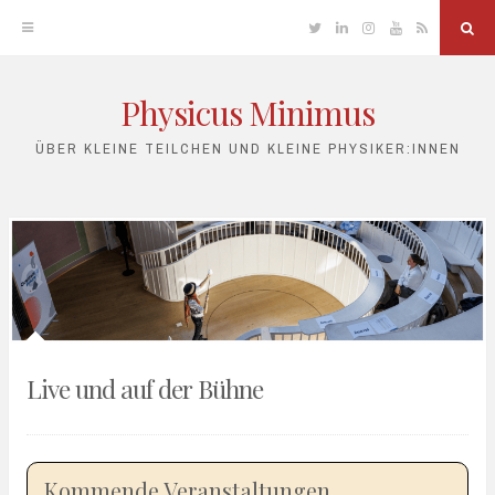
Twitter
Linkedin
Instagram
YouTube
RSS
Sea
Physicus Minimus
Skip
to
ÜBER KLEINE TEILCHEN UND KLEINE PHYSIKER:INNEN
content
Live und auf der Bühne
Kommende Veranstaltungen