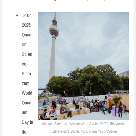
14.04.
2025:
Quant
en-
Scien
ce-
Slam
zum
World
Quant
um
Day in
Science Slam bei „Wissensstadt Berlin“ 08/21. Bildquelle:
der
Kulturprojekte Berlin, Foto: Oana Popa-Costea