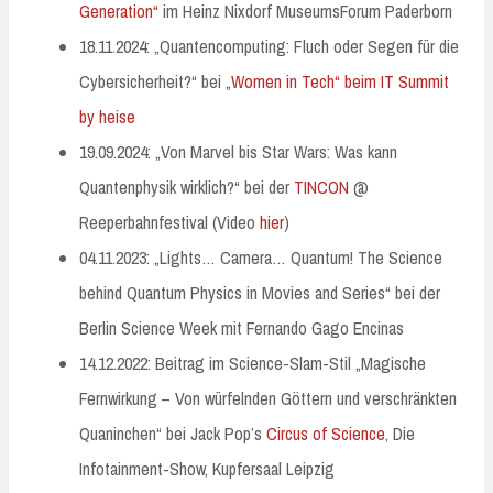
Generation“
im Heinz Nixdorf MuseumsForum Paderborn
18.11.2024: „Quantencomputing: Fluch oder Segen für die
Cybersicherheit?“ bei „
Women in Tech“ beim IT Summit
by heise
19.09.2024: „Von Marvel bis Star Wars: Was kann
Quantenphysik wirklich?“ bei der
TINCON
@
Reeperbahnfestival (Video
hier
)
04.11.2023: „Lights… Camera… Quantum! The Science
behind Quantum Physics in Movies and Series“ bei der
Berlin Science Week mit Fernando Gago Encinas
14.12.2022: Beitrag im Science-Slam-Stil „Magische
Fernwirkung – Von würfelnden Göttern und verschränkten
Quaninchen“ bei Jack Pop’s
Circus of Science
, Die
Infotainment-Show, Kupfersaal Leipzig