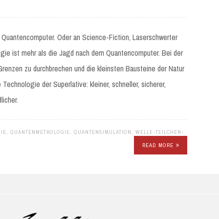
 Quantencomputer. Oder an Science-Fiction, Laserschwerter
ogie ist mehr als die Jagd nach dem Quantencomputer. Bei der
renzen zu durchbrechen und die kleinsten Bausteine der Natur
echnologie der Superlative: kleiner, schneller, sicherer,
licher.
IE
,
QUANTENMETROLOGIE
,
QUANTENSIMULATION
,
WELLE-TEILCHEN-
READ MORE