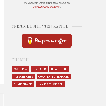
Wir versenden keinen Spam. Mehr dazu in der
Datenschutzbestimmungen
.
SPENDIER MIR ’NEN KAFFEE
Buy me a coffee
THEMEN
ACADEMIA
COMPUTER
HOW TO PHD
PERSÖNLICHES
QUANTENTECHNOLOGIE
QUANTENWELT
UNNÜTZES WISSEN