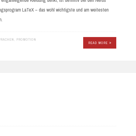
 enganliegende Kleidung denkt, ist definitiv bei den Nerds
gsprogram LaTeX – das wohl wichtigste und am weitesten
n.
PRACHEN
,
PROMOTION
READ MORE