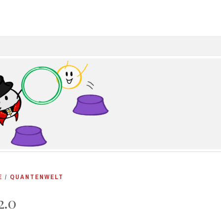
E
/
QUANTENWELT
2.0