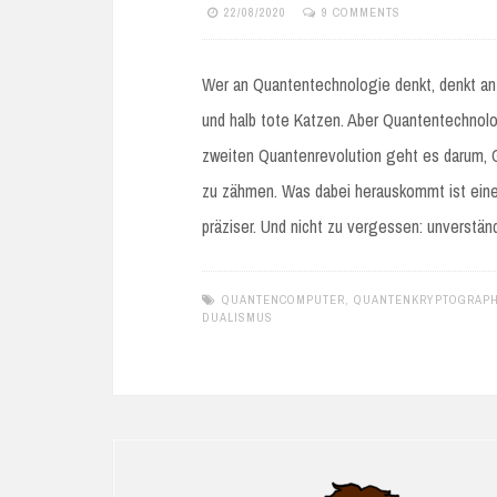
22/08/2020
9 COMMENTS
Wer an Quantentechnologie denkt, denkt an
und halb tote Katzen. Aber Quantentechnol
zweiten Quantenrevolution geht es darum, G
zu zähmen. Was dabei herauskommt ist eine T
präziser. Und nicht zu vergessen: unverständ
QUANTENCOMPUTER
,
QUANTENKRYPTOGRAPH
DUALISMUS