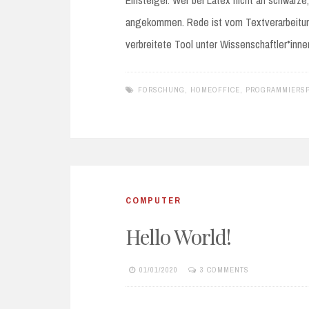
Einsteiger. Wer bei Latex nicht an schwarze,
angekommen. Rede ist vom Textverarbeitun
verbreitete Tool unter Wissenschaftler*inne
FORSCHUNG
,
HOMEOFFICE
,
PROGRAMMIERS
COMPUTER
Hello World!
01/01/2020
3 COMMENTS