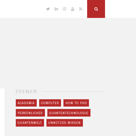
Twitter
Linkedin
Instagram
YouTube
RSS
Search
THEMEN
ACADEMIA
COMPUTER
HOW TO PHD
PERSÖNLICHES
QUANTENTECHNOLOGIE
QUANTENWELT
UNNÜTZES WISSEN