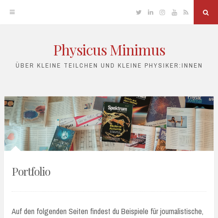
Twitter
Linkedin
Instagram
YouTube
RSS
Sea
Physicus Minimus
Skip
to
ÜBER KLEINE TEILCHEN UND KLEINE PHYSIKER:INNEN
content
Portfolio
Auf den folgenden Seiten findest du Beispiele für journalistische,