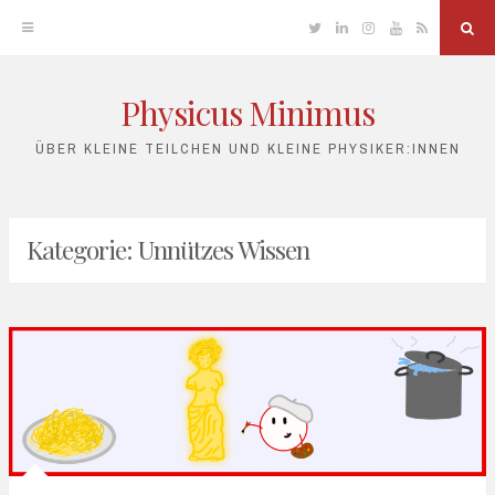
Twitter
Linkedin
Instagram
YouTube
RSS
Sea
Physicus Minimus
Skip
to
ÜBER KLEINE TEILCHEN UND KLEINE PHYSIKER:INNEN
content
Kategorie:
Unnützes Wissen