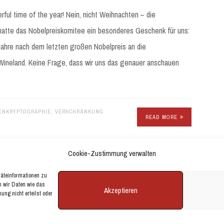
rful time of the year! Nein, nicht Weihnachten – die
hatte das Nobelpreiskomitee ein besonderes Geschenk für uns:
 Jahre nach dem letzten großen Nobelpreis an die
ineland. Keine Frage, dass wir uns das genauer anschauen
ENKRYPTOGRAPHIE
,
VERSCHRÄNKUNG
READ MORE
Cookie-Zustimmung verwalten
räteinformationen zu
n wir Daten wie das
Akzeptieren
ung nicht erteilst oder
Y CRESTAPROJECT.