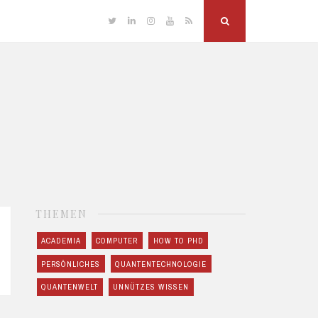
Twitter
Linkedin
Instagram
YouTube
RSS
Search
THEMEN
ACADEMIA
COMPUTER
HOW TO PHD
PERSÖNLICHES
QUANTENTECHNOLOGIE
QUANTENWELT
UNNÜTZES WISSEN