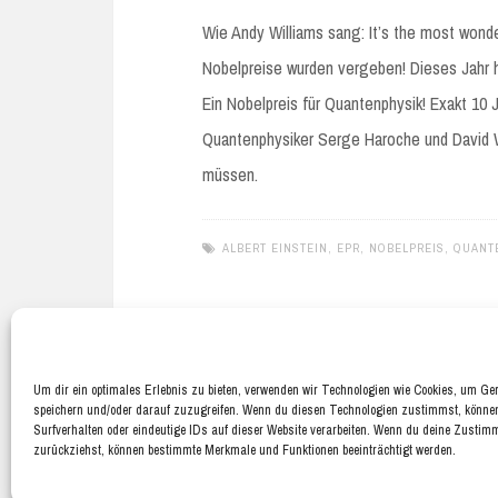
Wie Andy Williams sang: It’s the most wonde
Nobelpreise wurden vergeben! Dieses Jahr 
Ein Nobelpreis für Quantenphysik! Exakt 10
Quantenphysiker Serge Haroche und David W
müssen.
ALBERT EINSTEIN
,
EPR
,
NOBELPREIS
,
QUANT
Um dir ein optimales Erlebnis zu bieten, verwenden wir Technologien wie Cookies, um Ge
speichern und/oder darauf zuzugreifen. Wenn du diesen Technologien zustimmst, könne
Surfverhalten oder eindeutige IDs auf dieser Website verarbeiten. Wenn du deine Zustimm
zurückziehst, können bestimmte Merkmale und Funktionen beeinträchtigt werden.
© 2026 PHYSICUS MINIMUS
|
WORDPRESS THEME:
NUCLEARE
B