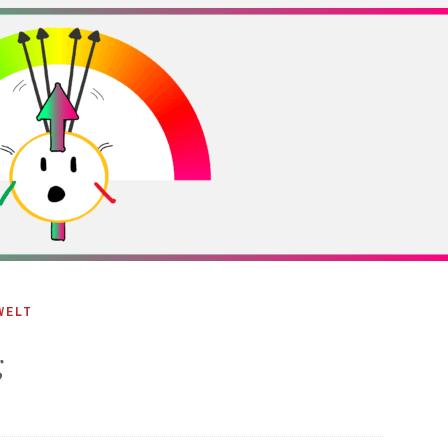
WELT
g