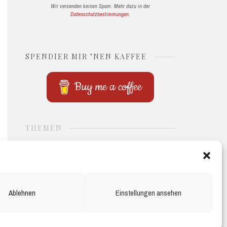
Wir versenden keinen Spam. Mehr dazu in der
Datenschutzbestimmungen
.
SPENDIER MIR ’NEN KAFFEE
Buy me a coffee
THEMEN
ACADEMIA
COMPUTER
HOW TO PHD
PERSÖNLICHES
QUANTENTECHNOLOGIE
QUANTENWELT
UNNÜTZES WISSEN
Ablehnen
Einstellungen ansehen
IMPRESSUM
COOKIE-RICHTLINIE (EU)