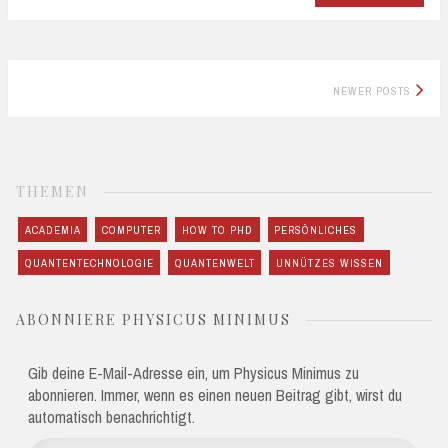
Posts
NEWER POSTS
navigation
THEMEN
ACADEMIA
COMPUTER
HOW TO PHD
PERSÖNLICHES
QUANTENTECHNOLOGIE
QUANTENWELT
UNNÜTZES WISSEN
ABONNIERE PHYSICUS MINIMUS
Gib deine E-Mail-Adresse ein, um Physicus Minimus zu
abonnieren. Immer, wenn es einen neuen Beitrag gibt, wirst du
automatisch benachrichtigt.