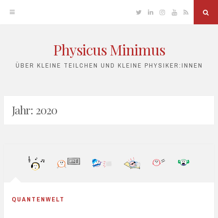
Twitter
Linkedin
Instagram
YouTube
RSS
Sea
Physicus Minimus
Skip
to
ÜBER KLEINE TEILCHEN UND KLEINE PHYSIKER:INNEN
content
Jahr:
2020
QUANTENWELT