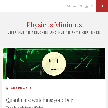
Twitter
Linkedin
Instagram
YouTube
RSS
Sea
Physicus Minimus
Skip
to
ÜBER KLEINE TEILCHEN UND KLEINE PHYSIKER:INNEN
content
QUANTENWELT
Quanta are watching you: Der
Beobachtereffekt