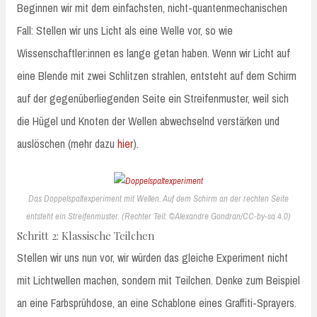
Beginnen wir mit dem einfachsten, nicht-quantenmechanischen
Fall: Stellen wir uns Licht als eine Welle vor, so wie
Wissenschaftler:innen es lange getan haben. Wenn wir Licht auf
eine Blende mit zwei Schlitzen strahlen, entsteht auf dem Schirm
auf der gegenüberliegenden Seite ein Streifenmuster, weil sich
die Hügel und Knoten der Wellen abwechselnd verstärken und
auslöschen (mehr dazu
hier
).
Das Doppelspaltexperiment mit Wellen. Auf dem Schirm an der rechten Seite
entsteht ein Streifenmuster. (Rechter Teil: ©Alexandre Gondran/CC-by-sa 4.0)
Schritt 2: Klassische Teilchen
Stellen wir uns nun vor, wir würden das gleiche Experiment nicht
mit Lichtwellen machen, sondern mit Teilchen. Denke zum Beispiel
an eine Farbsprühdose, an eine Schablone eines Graffiti-Sprayers.