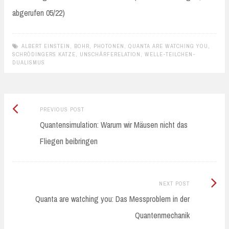
abgerufen 05/22)
ALBERT EINSTEIN
,
BOHR
,
PHOTONEN
,
QUANTA ARE WATCHING YOU
,
SCHRÖDINGERS KATZE
,
UNSCHÄRFERELATION
,
WELLE-TEILCHEN-
DUALISMUS
Previous
Post
PREVIOUS POST
post:
Quantensimulation: Warum wir Mäusen nicht das
navigation
Fliegen beibringen
Next
NEXT POST
Post:
Quanta are watching you: Das Messproblem in der
Quantenmechanik